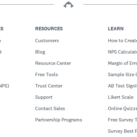
ES
RESOURCES
LEARN
n
Customers
How to Creat
t
Blog
NPS Calculat
Resource Center
Margin of Err
Free Tools
Sample Size 
NPS)
Trust Center
AB Test Signi
Support
Likert Scale
Contact Sales
Online Quizz
Partnership Programs
Free Survey 
Survey Best P