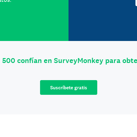
e 500 confían en SurveyMonkey para obt
Suscríbete gratis