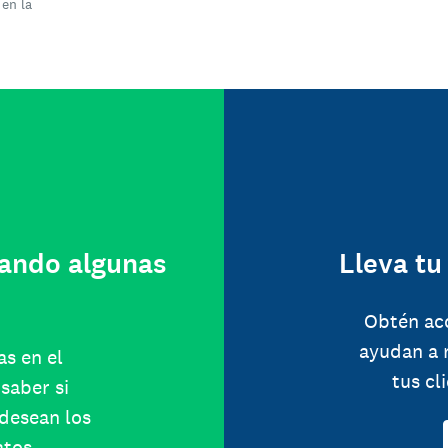
 en la
ando algunas
Lleva tu
Obtén ac
ayudan a 
as en el
tus cl
saber si
 desean los
atos.