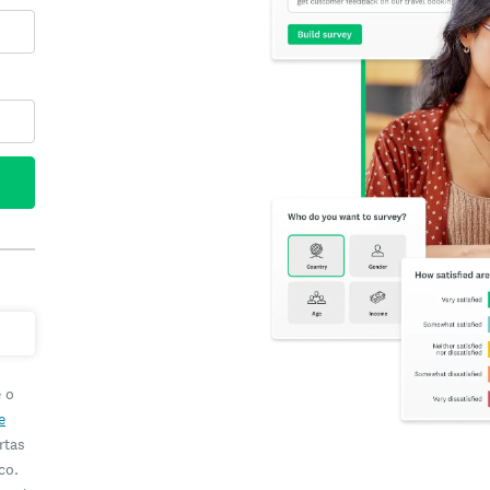
e o
e
rtas
co.