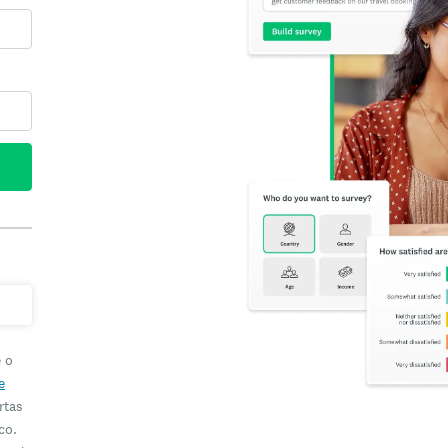
e o
e
rtas
co.