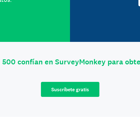
e 500 confían en SurveyMonkey para obt
Suscríbete gratis