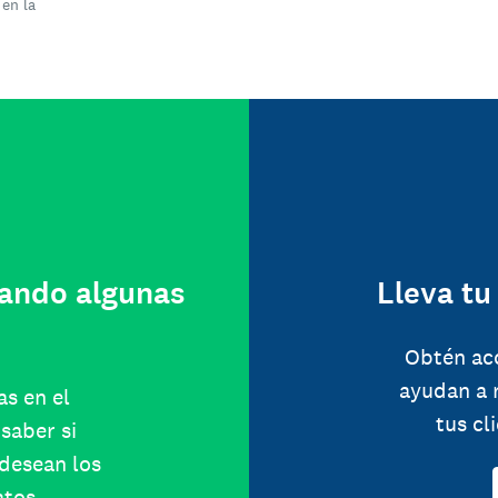
 en la
ando algunas
Lleva tu
Obtén ac
ayudan a 
as en el
tus cl
saber si
 desean los
atos.