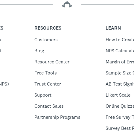
ES
RESOURCES
LEARN
n
Customers
How to Creat
t
Blog
NPS Calculat
Resource Center
Margin of Err
Free Tools
Sample Size 
NPS)
Trust Center
AB Test Signi
Support
Likert Scale
Contact Sales
Online Quizz
Partnership Programs
Free Survey 
Survey Best P