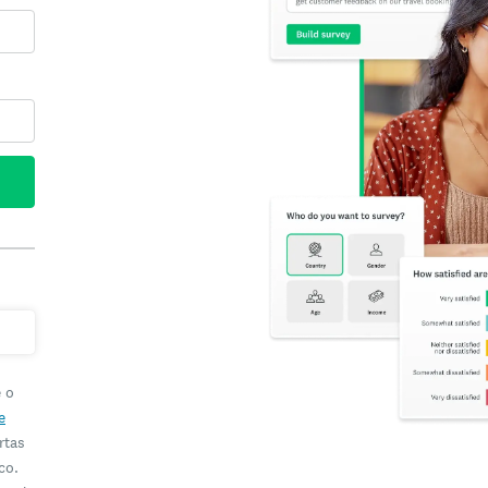
e o
e
rtas
co.