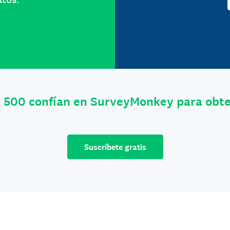
e 500 confían en SurveyMonkey para obt
Suscríbete gratis