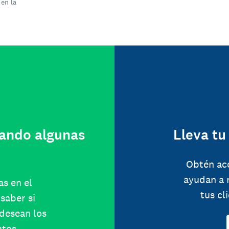
 en la
ando algunas
Lleva tu
Obtén ac
ayudan a 
as en el
tus cl
saber si
 desean los
atos.