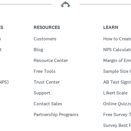
ES
RESOURCES
LEARN
n
Customers
How to Creat
t
Blog
NPS Calculat
Resource Center
Margin of Err
Free Tools
Sample Size 
NPS)
Trust Center
AB Test Signi
Support
Likert Scale
Contact Sales
Online Quizz
Partnership Programs
Free Survey 
Survey Best P