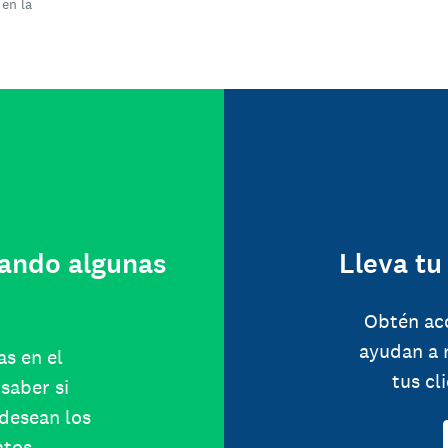
 en la
ando algunas
Lleva tu
Obtén ac
ayudan a 
as en el
tus cl
saber si
 desean los
atos.