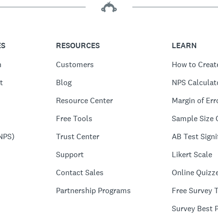
ES
RESOURCES
LEARN
n
Customers
How to Creat
t
Blog
NPS Calculat
Resource Center
Margin of Err
Free Tools
Sample Size 
NPS)
Trust Center
AB Test Signi
Support
Likert Scale
Contact Sales
Online Quizz
Partnership Programs
Free Survey 
Survey Best P