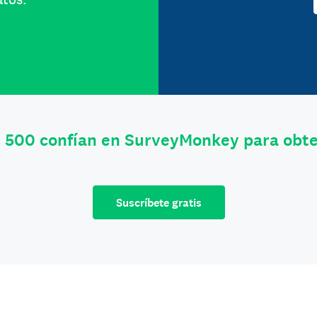
e 500 confían en SurveyMonkey para obt
Suscríbete gratis