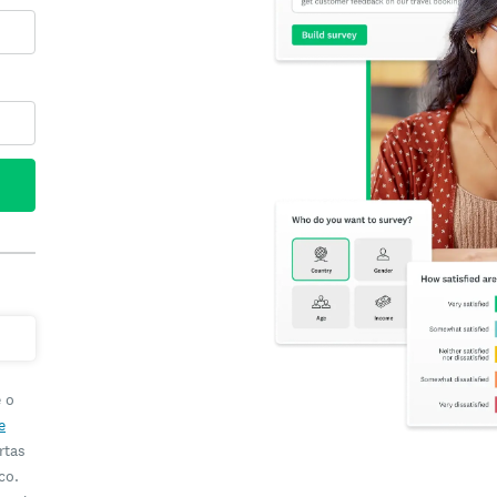
e o
e
rtas
co.