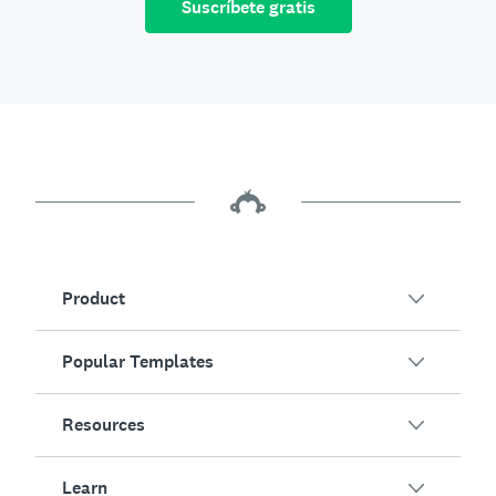
Suscríbete gratis
Product
Popular Templates
Overview
Surveys
Resources
Customer Satisfaction
AI Survey Generator
Employee Engagement
Learn