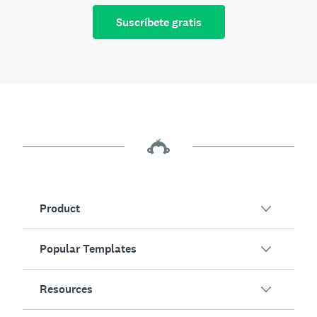
Suscríbete gratis
Product
Popular Templates
Overview
Surveys
Resources
Customer Satisfaction
AI Survey Generator