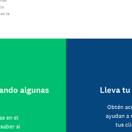
rtas
co.
 en la
ando algunas
Lleva tu
Obtén ac
ayudan a 
as en el
tus cl
saber si