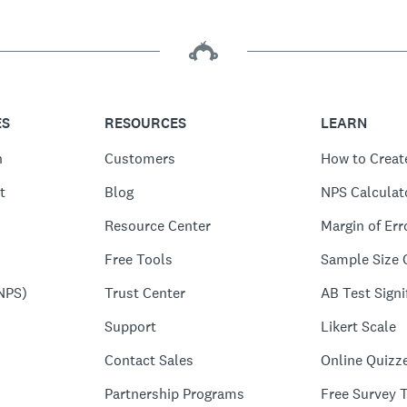
ES
RESOURCES
LEARN
n
Customers
How to Creat
t
Blog
NPS Calculat
Resource Center
Margin of Err
Free Tools
Sample Size 
NPS)
Trust Center
AB Test Signi
Support
Likert Scale
Contact Sales
Online Quizz
Partnership Programs
Free Survey 