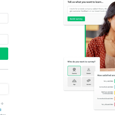
e o
e