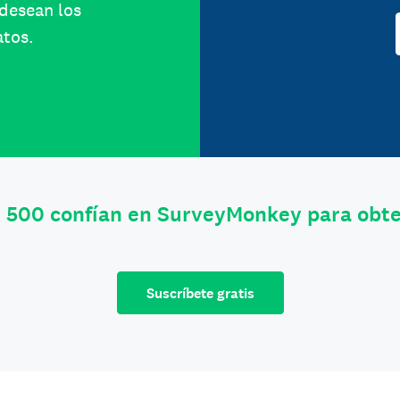
 desean los
atos.
e 500 confían en SurveyMonkey para obt
Suscríbete gratis