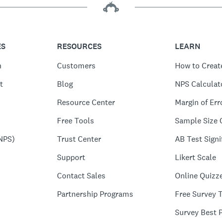
ES
RESOURCES
LEARN
n
Customers
How to Creat
t
Blog
NPS Calculat
Resource Center
Margin of Err
Free Tools
Sample Size 
NPS)
Trust Center
AB Test Signi
Support
Likert Scale
Contact Sales
Online Quizz
Partnership Programs
Free Survey 
Survey Best P