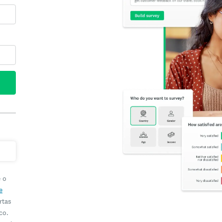
e o
e
rtas
co.