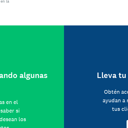
 en la
ando algunas
Lleva tu
Obtén ac
ayudan a 
as en el
tus cl
saber si
 desean los
atos.