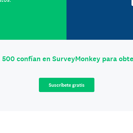
e 500 confían en SurveyMonkey para obt
Suscríbete gratis