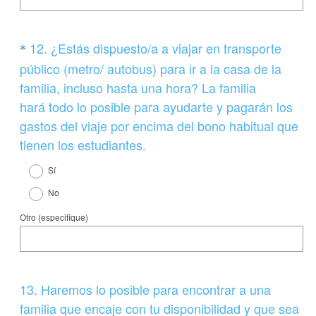
r
i
o
Question
12
.
¿Estás dispuesto/a a viajar en transporte
*
)
Title
público (metro/ autobus) para ir a la casa de la
.
familia, incluso hasta una hora? La familia
hará todo lo posible para ayudarte y pagarán los
gastos del viaje por encima del bono habitual que
(
tienen los estudiantes.
O
Sí
b
No
l
Otro (especifique)
i
g
a
t
Question
13
.
Haremos lo posible para encontrar a una
o
Title
familia que encaje con tu disponibilidad y que sea
r