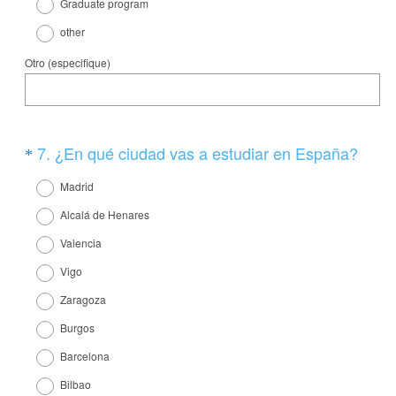
Graduate program
i
other
o
)
Otro (especifique)
.
Question
(
7
.
¿En qué ciudad vas a estudiar en España?
*
O
Title
Madrid
b
Alcalá de Henares
l
Valencia
i
g
Vigo
a
Zaragoza
t
Burgos
o
Barcelona
r
Bilbao
i