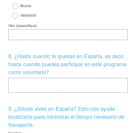
o
Murcia
)
Valladolid
.
Otro (especifique)
Question
8
.
¿Hasta cuando te quedas en España, es decir,
Title
hasta cuando puedes participar en este programa
como voluntario?
Question
9
.
¿Dónde vives en España? Esto nos ayuda
Title
localizarte para minimizar el tiempo necesario de
transporte.
Nombre: