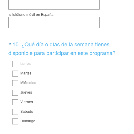
tu teléfono móvil en España
Question
10
.
¿Qué día o días de la semana tienes
*
Title
(
disponible para participar en este programa?
O
Lunes
b
Martes
l
Miércoles
i
g
Jueves
a
Viernes
t
Sábado
o
Domingo
r
i