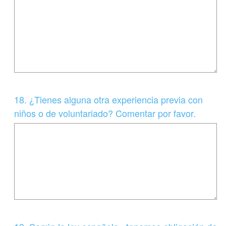
b
l
i
g
a
t
o
Question
18
.
¿Tienes alguna otra experiencia previa con
r
Title
niños o de voluntariado? Comentar por favor.
i
o
)
.