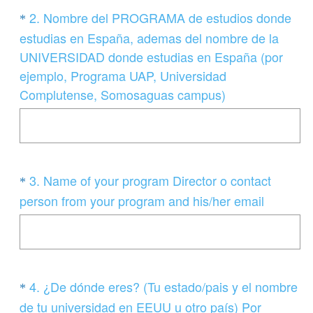
i
Question
2
.
Nombre del PROGRAMA de estudios donde
*
g
Title
estudias en España, ademas del nombre de la
a
UNIVERSIDAD donde estudias en España (por
t
ejemplo, Programa UAP, Universidad
o
(
Complutense, Somosaguas campus)
r
O
i
b
o
l
)
i
.
Question
3
.
Name of your program Director o contact
*
g
Title
(
person from your program and his/her email
a
O
t
b
o
l
r
i
i
Question
4
.
¿De dónde eres? (Tu estado/pais y el nombre
*
g
o
Title
de tu universidad en EEUU u otro país) Por