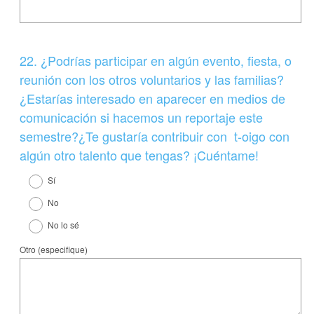
Question
22
.
¿Podrías participar en algún evento, fiesta, o
Title
reunión con los otros voluntarios y las familias?
¿Estarías interesado en aparecer en medios de
comunicación si hacemos un reportaje este
semestre?¿Te gustaría contribuir con t-oigo con
algún otro talento que tengas? ¡Cuéntame!
Sí
No
No lo sé
Otro (especifique)