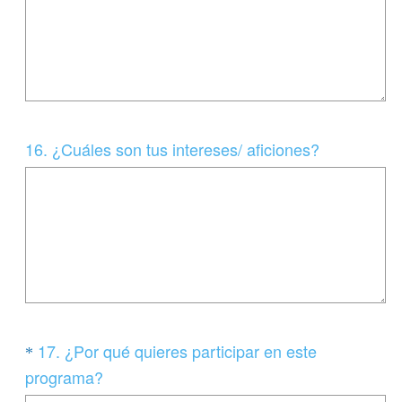
l
i
g
a
t
o
Question
16
.
¿Cuáles son tus intereses/ aficiones?
r
Title
i
o
)
.
Question
17
.
¿Por qué quieres participar en este
*
Title
(
programa?
O