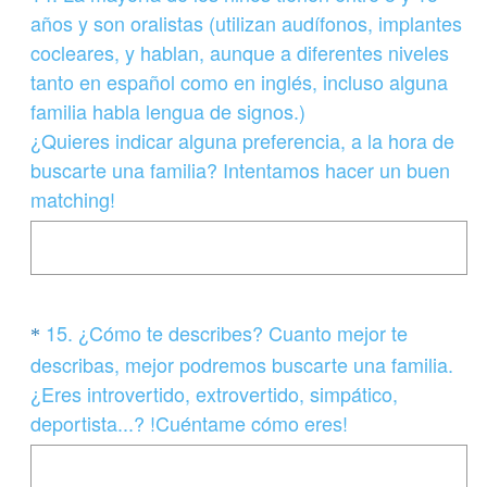
Title
años y son oralistas (utilizan audífonos, implantes
cocleares, y hablan, aunque a diferentes niveles
tanto en español como en inglés, incluso alguna
familia habla lengua de signos.)
¿Quieres indicar alguna preferencia, a la hora de
buscarte una familia? Intentamos hacer un buen
matching!
Question
15
.
¿Cómo te describes? Cuanto mejor te
*
Title
describas, mejor podremos buscarte una familia.
¿Eres introvertido, extrovertido, simpático,
(
deportista...? !Cuéntame cómo eres!
O
b