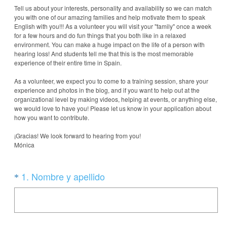
Tell us about your interests, personality and availability so we can match
you with one of our amazing families and help motivate them to speak
English with you!!! As a volunteer you will visit your "family" once a week
for a few hours and do fun things that you both like in a relaxed
environment. You can make a huge impact on the life of a person with
hearing loss! And students tell me that this is the most memorable
experience of their entire time in Spain.
As a volunteer, we expect you to come to a training session, share your
experience and photos in the blog, and if you want to help out at the
organizational level by making videos, helping at events, or anything else,
we would love to have you! Please let us know in your application about
how you want to contribute.
¡Gracias! We look forward to hearing from you!
Mónica
Question
(
1
.
Nombre y apellido
*
O
Title
b
l