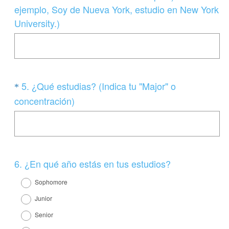
a
)
ejemplo, Soy de Nueva York, estudio en New York
t
.
(
University.)
o
O
r
b
i
l
o
i
)
Question
5
.
¿Qué estudias? (Indica tu "Major" o
*
g
.
Title
(
concentración)
a
O
t
b
o
l
r
i
i
Question
6
.
¿En qué año estás en tus estudios?
g
o
Title
a
Sophomore
)
t
Junior
.
o
Senior
r