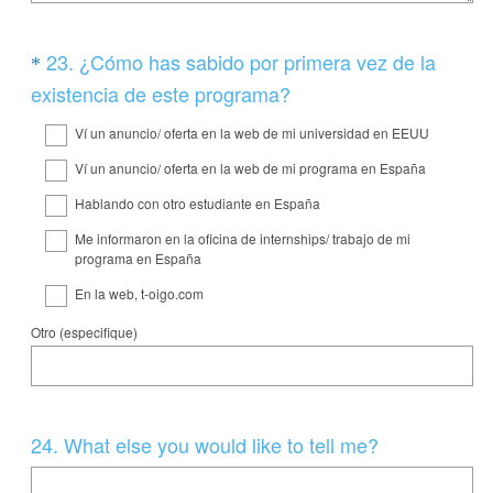
Question
23
.
¿Cómo has sabido por primera vez de la
*
Title
(
existencia de este programa?
O
Ví un anuncio/ oferta en la web de mi universidad en EEUU
b
Ví un anuncio/ oferta en la web de mi programa en España
l
Hablando con otro estudiante en España
i
g
Me informaron en la oficina de internships/ trabajo de mi
programa en España
a
En la web, t-oigo.com
t
o
Otro (especifique)
r
i
o
Question
24
.
What else you would like to tell me?
)
Title
.