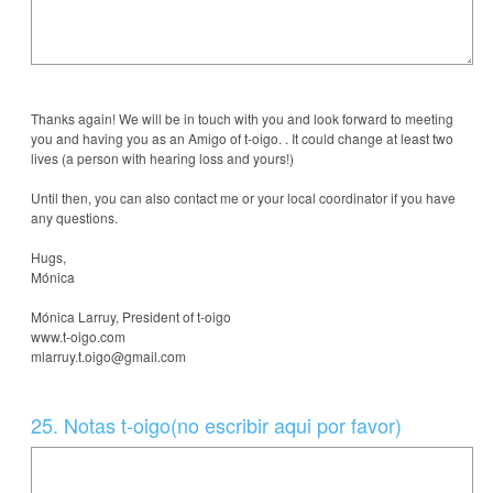
Thanks again! We will be in touch with you and look forward to meeting
you and having you as an Amigo of t-oigo. . It could change at least two
lives (a person with hearing loss and yours!)
Until then, you can also contact me or your local coordinator if you have
any questions.
Hugs,
Mónica
Mónica Larruy, President of t-oigo
www.t-oigo.com
mlarruy.t.oigo@gmail.com
Question
25
.
Notas t-oigo(no escribir aqui por favor)
Title