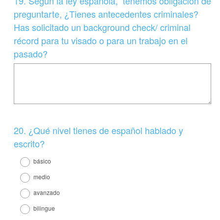
Question
19
.
Según la ley española, tenemos obligación de
Title
preguntarte, ¿Tienes antecedentes criminales?
Has solicitado un background check/ criminal
récord para tu visado o para un trabajo en el
pasado?
Question
20
.
¿Qué nivel tienes de español hablado y
Title
escrito?
básico
medio
avanzado
bilingue