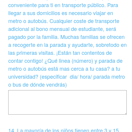
conveniente para ti en transporte público. Para
i
llegar a sus domicilios es necesario viajar en
o
metro o autobús. Cualquier coste de transporte
)
adicional al bono mensual de estudiante, será
.
pagado por la familia. Muchas familias se ofrecen
a recogerte en la parada y ayudarte, sobretodo en
las primeras visitas. ¡Están tan contentos de
contar contigo! ¿Qué linea (número) y parada de
metro o autobús está mas cerca a tu casa? a tu
universidad? (especificar dia/ hora/ parada metro
o bus de dónde vendrás)
Question
14
.
La mayoría de los niños tienen entre 3 y 15