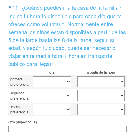
Question
o
11
.
¿Cuándo puedes ir a la casa de la familia?
*
)
Title
Indica tu horario disponible para cada día que te
.
ofreces como voluntario. Normalmente entre
semana los niños están disponibles a partir de las
5 de la tarde hasta las 8 de la tarde, según su
edad, y según tu ciudad, puede ser necesario
viajar entre media hora-1 hora en transporte
(
público para llegar.
O
dia
a partir de la hora
b
primera
preferencia
l
segunda
i
preferencia
g
tercera
a
preferencia
t
Otro (especifique)
o