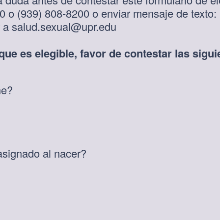
00 o (939) 808-8200 o enviar mensaje de texto:
r a salud.sexual@upr.edu
ue es elegible, favor de contestar las sigu
(
ne?
O
b
l
i
(
asignado al nacer?
g
O
a
b
t
l
o
i
r
g