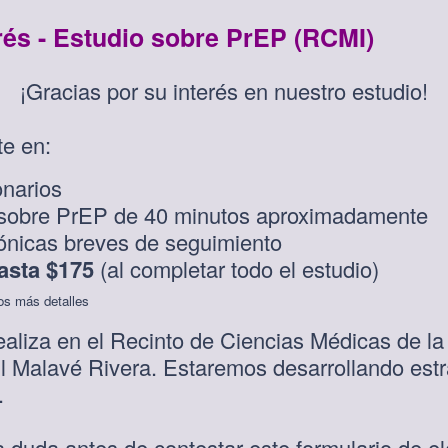
rés - Estudio sobre PrEP (RCMI)
¡Gracias por su interés en nuestro estudio!
te en:
onarios
sobre PrEP de 40 minutos aproximadamente
ónicas breves de seguimiento
asta $175
(al completar todo el estudio)
os más detalles
realiza en el Recinto de Ciencias Médicas de l
il Malavé Rivera. Estaremos desarrollando estr
.
a duda antes de contestar este formulario de el