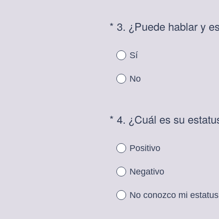
*
3
.
¿Puede hablar y es
Question
Title
Sí
No
*
4
.
¿Cuál es su estatu
Question
Title
Positivo
Negativo
No conozco mi estatus