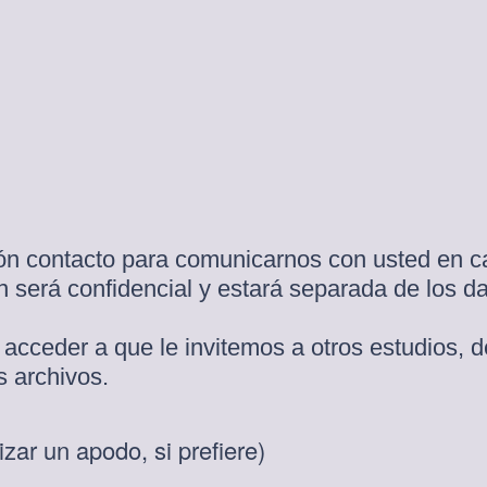
g
a
t
o
r
i
o
)
.
ón contacto para comunicarnos con usted en c
n será confidencial y estará separada de los da
 acceder a que le invitemos a otros estudios, 
s archivos.
(
zar un apodo, si prefiere)
O