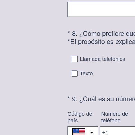
*
8
.
¿Cómo prefiere qu
Question
*El propósito es explic
Title
Llamada telefónica
Texto
*
9
.
¿Cuál es su númer
Question
Title
Código de
Número de
país
teléfono