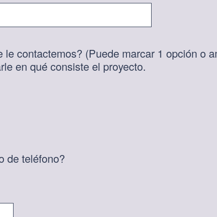
b
l
i
g
e le contactemos? (Puede marcar 1 opción o 
a
(
arle en qué consiste el proyecto.
t
O
o
b
r
l
i
i
o
g
)
a
.
t
(
o de teléfono?
o
O
r
b
i
l
o
i