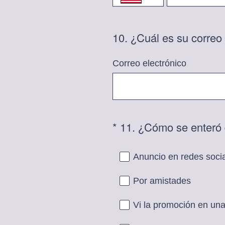
10
.
¿Cuál es su correo 
Question
Title
Correo electrónico
*
11
.
¿Cómo se enteró 
Question
Title
Anuncio en redes soci
Por amistades
Vi la promoción en una