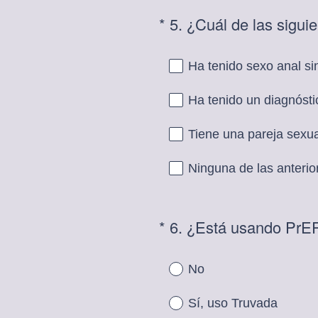
*
5
.
¿Cuál de las sigui
Question
Title
Ha tenido sexo anal s
Ha tenido un diagnósti
Tiene una pareja sexua
Ninguna de las anterio
*
6
.
¿Está usando PrE
Question
Title
No
Sí, uso Truvada