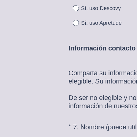
Sí, uso Descovy
Sí, uso Apretude
Información contacto
Comparta su informaci
elegible. Su informació
De ser no elegible y no
información de nuestro
*
7
.
Nombre (puede utili
Question
Title