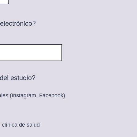
)
g
.
a
t
electrónico?
o
r
i
o
)
.
(
del estudio?
O
b
ales (Instagram, Facebook)
l
i
g
 clínica de salud
a
t