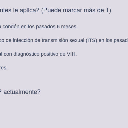
o
(
entes le aplica? (Puede marcar más de 1)
r
O
i
b
o
in condón en los pasados 6 meses.
l
)
i
.
co de infección de transmisión sexual (ITS) en los pasa
g
l con diagnóstico positivo de VIH.
a
t
res.
o
r
i
(
P actualmente?
o
O
)
b
.
l
i