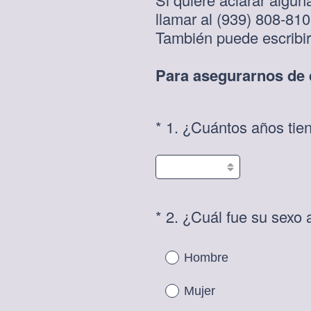
llamar al (939) 808-81
También puede escribi
Para asegurarnos de q
*
1
.
¿Cuántos años tie
Question
Title
*
2
.
¿Cuál fue su sexo 
Question
Title
Hombre
Mujer