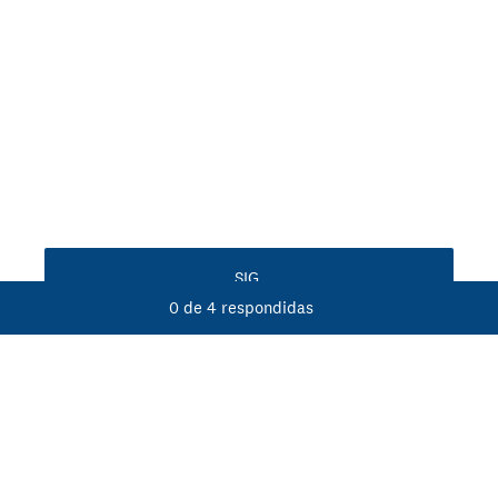
SIG.
0
de
4
respondidas
Con la tecnología de
Crea encuestas y formularios fácilmente.
Suscríbete gratis.