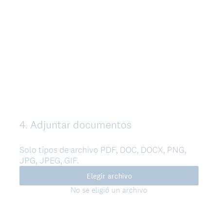
g
a
t
o
r
i
o
)
.
4
.
Adjuntar documentos
Question
Title
Solo tipos de archivo PDF, DOC, DOCX, PNG,
JPG, JPEG, GIF.
Elegir archivo
No se eligió un archivo