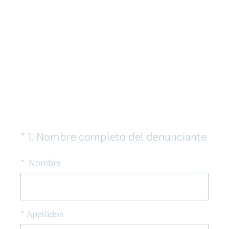
(
*
1
.
Nombre completo del denunciante
Question
O
Title
b
*
Nombre
l
i
g
*
Apellidos
a