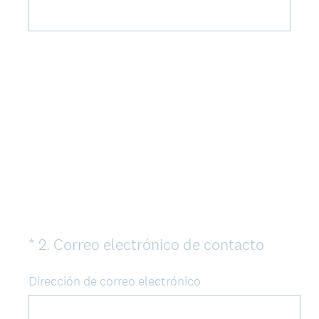
t
o
r
i
o
)
.
(
*
2
.
Correo electrónico de contacto
Question
O
Title
b
Dirección de correo electrónico
l