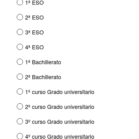
1ª ESO
r
l
i
i
2ª ESO
o
g
)
a
3ª ESO
.
t
o
4ª ESO
r
i
1ª Bachillerato
o
)
2ª Bachillerato
.
1º curso Grado universitario
2º curso Grado universitario
3º curso Grado universitario
4º curso Grado universitario