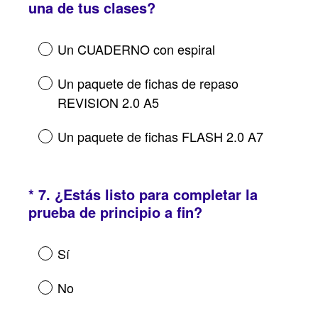
(
r
una de tus clases?
O
i
b
o
Un CUADERNO con espiral
l
)
i
.
Un paquete de fichas de repaso
g
REVISION 2.0 A5
a
t
Un paquete de fichas FLASH 2.0 A7
o
r
i
*
7
.
¿Estás listo para completar la
Question
o
(
prueba de principio a fin?
Title
)
O
.
b
Sí
l
i
No
g
a