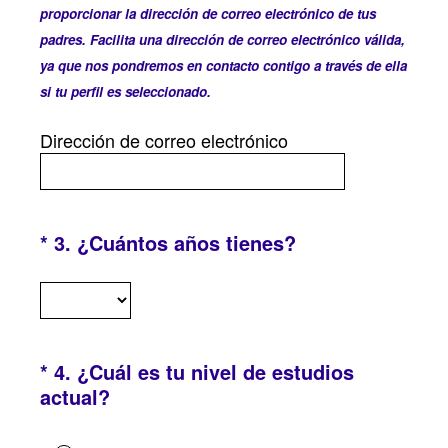
proporcionar la dirección de correo electrónico de tus
padres. Facilita una dirección de correo electrónico válida,
ya que nos pondremos en contacto contigo a través de ella
(
si tu perfil es seleccionado.
O
b
Dirección de correo electrónico
l
i
g
a
(
*
3
.
¿Cuántos años tienes?
Question
t
O
Title
o
b
r
l
i
i
o
g
*
4
.
¿Cuál es tu nivel de estudios
Question
)
a
(
actual?
Title
.
t
O
o
b