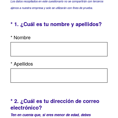
Los datos recopilados en este cuestionario no se compartirán con terceros
ajenos a nuestra empresa y solo se utilizarán con fines de prueba.
(
*
1
.
¿Cuál es tu nombre y apellidos?
Question
O
Title
b
*
Nombre
l
i
g
a
*
Apellidos
t
o
r
i
o
*
2
.
¿Cuál es tu dirección de correo
Question
)
electrónico?
Title
.
Ten en cuenta que, si eres menor de edad, debes