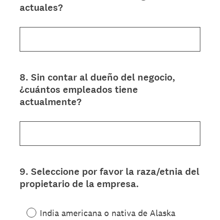
actuales?
Title
8
.
Sin contar al dueño del negocio,
Question
¿cuántos empleados tiene
Title
actualmente?
9
.
Seleccione por favor la raza/etnia del
Question
propietario de la empresa.
Title
India americana o nativa de Alaska