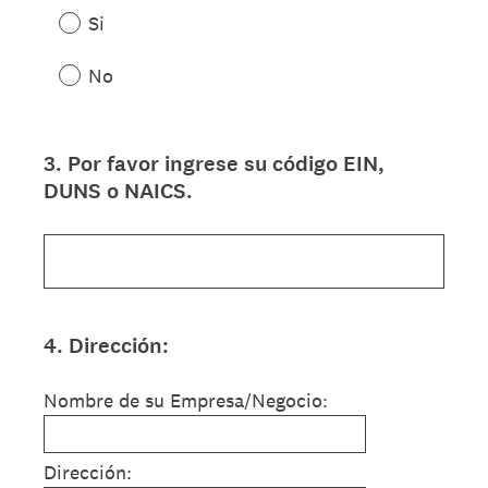
Si
No
3
.
Por favor ingrese su código EIN,
Question
DUNS o NAICS.
Title
4
.
Dirección:
Question
Title
Nombre de su Empresa/Negocio:
Dirección: