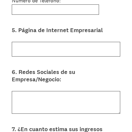
Número de Teléfono:
5
.
Página de Internet Empresarial
Question
Title
6
.
Redes Sociales de su
Question
Empresa/Negocio:
Title
7
.
¿En cuanto estima sus ingresos
Question