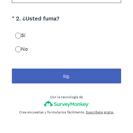
(Obligatorio).
*
2
.
¿Usted fuma?
Sí
No
Sig.
Con la tecnología de
Crea encuestas y formularios fácilmente.
Suscríbete gratis.