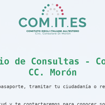
io de Consultas - C
CC. Morón
pasaporte, tramitar tu ciudadanía o re
tud y te contactaremos para conocer so