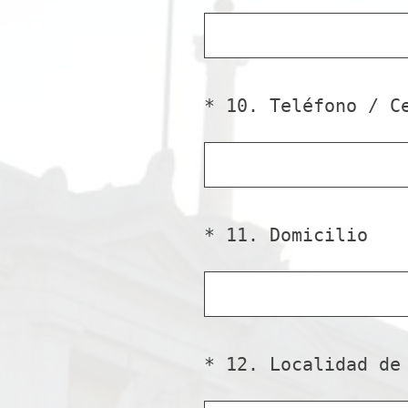
Title
*
10
.
Teléfono / C
Question
Title
(
*
11
.
Domicilio
Question
O
Title
b
l
i
g
*
12
.
Localidad de
Question
a
Title
t