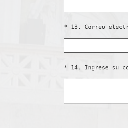
o
r
i
o
*
13
.
Correo elect
Question
)
Title
.
*
14
.
Ingrese su c
Question
Title