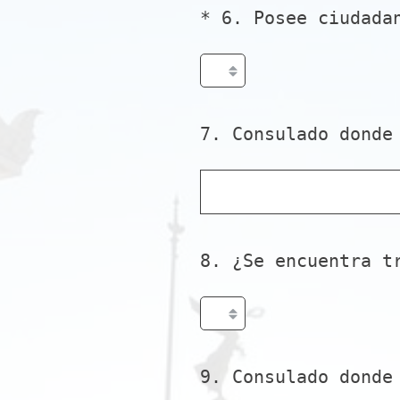
*
6
.
Posee ciudada
Question
Title
7
.
Consulado donde
Question
Title
8
.
¿Se encuentra t
Question
Title
9
.
Consulado donde
Question