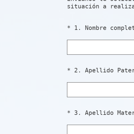
situación a realiz
*
1
.
Nombre comple
Question
Title
*
2
.
Apellido Pate
Question
Title
*
3
.
Apellido Mate
Question
Title