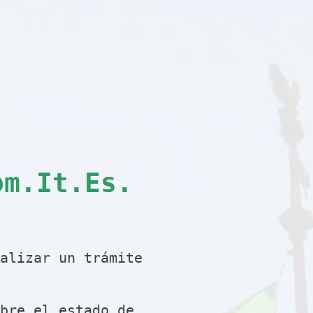
om.It.Es.
alizar un trámite
bre el estado de