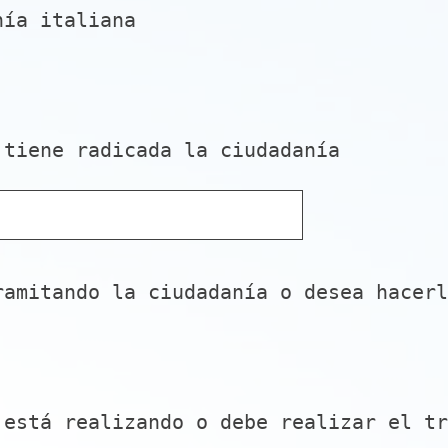
g
(
nía italiana
a
O
t
b
o
l
r
i
i
g
 tiene radicada la ciudadanía
o
a
)
t
.
o
r
i
ramitando la ciudadanía o desea hacerl
o
)
.
 está realizando o debe realizar el tr