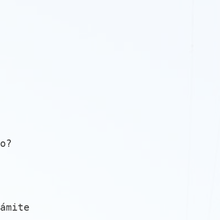
o?
ámite