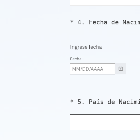
*
4
.
Fecha de Naci
Question
Title
Ingrese fecha
Fecha
*
5
.
País de Nacim
Question
Title