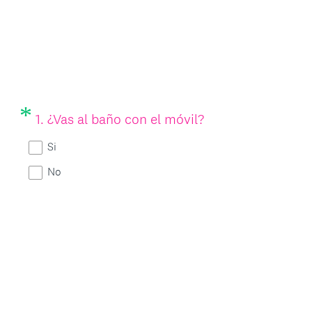
*
Question
(
1
.
¿Vas al baño con el móvil?
Title
O
Si
b
No
l
i
g
a
t
o