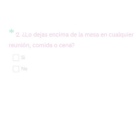
r
i
o
*
Question
2
.
¿Lo dejas encima de la mesa en cualquier
)
Title
(
reunión, comida o cena?
.
O
Si
b
No
l
i
g
a
t
o