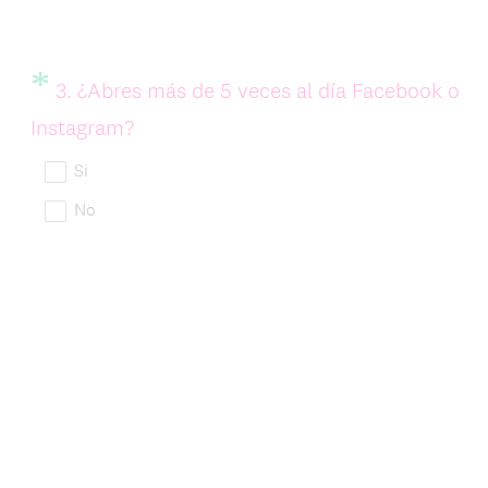
r
i
o
*
Question
3
.
¿Abres más de 5 veces al día Facebook o
Title
)
(
Instagram?
.
O
Si
b
No
l
i
g
a
t
o
r