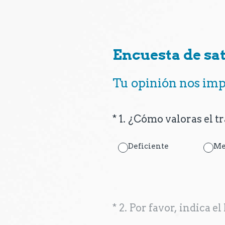
Saltar
al
contenido
Encuesta de sat
Tu opinión nos im
(Obligatorio).
*
1
.
¿Cómo valoras el tr
Deficiente
Me
(Obligatorio).
*
2
.
Por favor, indica e