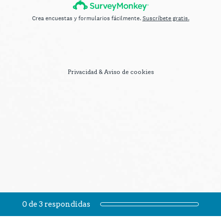
Crea encuestas y formularios fácilmente.
Suscríbete gratis.
Privacidad
&
Aviso de cookies
Progreso actual:
0 de 3 respondidas