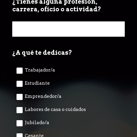
¿Tienes alguna profesión,
Question
carrera, oficio o actividad?
Title
¿A qué te dedicas?
Question
Title
Trabajador/a
Estudiante
Emprendedor/a
Labores de casa o cuidados
Jubilado/a
Cesante