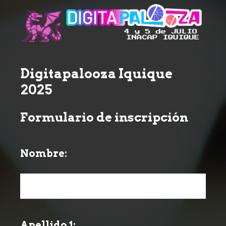
Digitapalooza Iquique
2025
Formulario de inscripción
Nombre:
Question
Title
Apellido 1:
Question