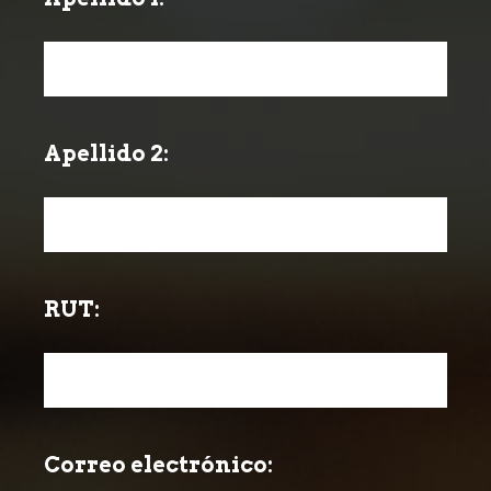
Title
Apellido 2:
Question
Title
RUT:
Question
Title
Correo electrónico:
Question