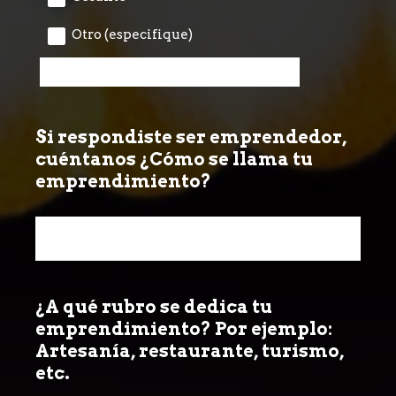
Otro (especifique)
Si respondiste ser emprendedor,
Question
cuéntanos
¿Cómo se llama tu
Title
emprendimiento?
¿A qué rubro se dedica tu
Question
emprendimiento? Por ejemplo:
Title
Artesanía, restaurante, turismo,
etc.