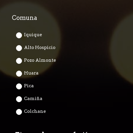
Comuna
Question
Title
Iquique
Alto Hospicio
Pozo Almonte
Huara
Pica
Camiña
Colchane