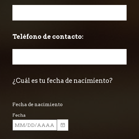
Title
Teléfono de contacto:
Question
Title
¿Cuál es tu fecha de nacimiento?
Question
Title
Fecha de nacimiento
Fecha