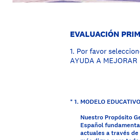
EVALUACIÓN PRIM
1
.
Por favor seleccio
AYUDA A MEJORAR
(Obligatorio).
*
1
.
MODELO EDUCATIV
Nuestro Propósito G
Español fundamentamo
actuales a través de