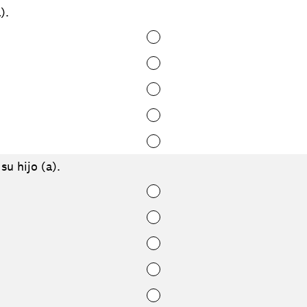
).
su hijo (a).