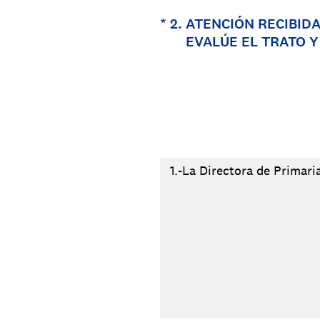
(Obligatorio).
*
2
.
ATENCIÓN RECIBID
EVALÚE EL TRATO Y
1.-La Directora de Primari