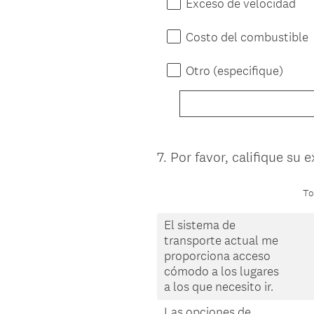
Exceso de velocidad
Costo del combustible
Otro (especifique)
7
.
Por favor, califique su 
Question
Title
To
El sistema de
transporte actual me
proporciona acceso
cómodo a los lugares
a los que necesito ir.
Las opciones de