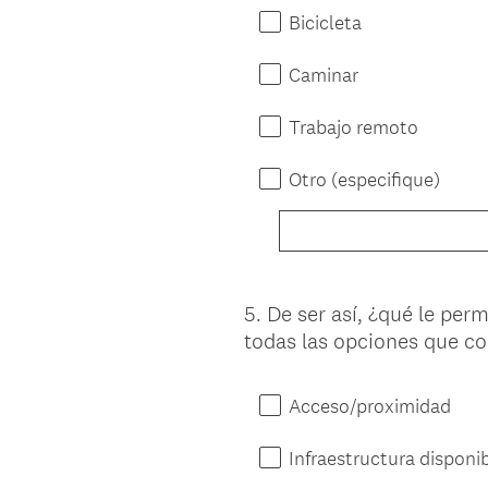
Bicicleta
Caminar
Trabajo remoto
Otro (especifique)
5
.
De ser así, ¿qué le per
Question
todas las opciones que c
Title
Acceso/proximidad
Infraestructura disponibl