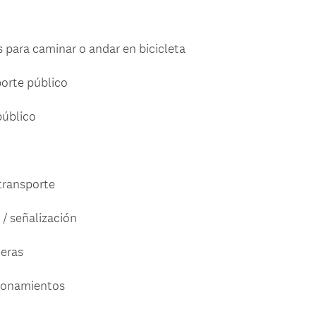
s para caminar o andar en bicicleta
porte público
público
transporte
 / señalización
teras
cionamientos