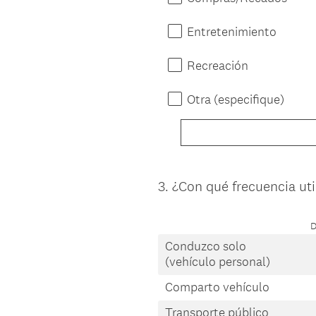
Entretenimiento
Recreación
Otra (especifique)
3
.
¿Con qué frecuencia uti
Question
Title
D
Conduzco solo
(vehículo personal)
Comparto vehículo
Transporte público