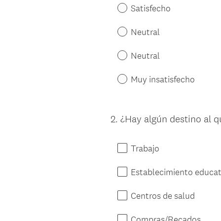
Satisfecho
Neutral
Neutral
Muy insatisfecho
2
.
¿Hay algún destino al qu
Question
Title
Trabajo
Establecimiento educat
Centros de salud
Compras/Recados