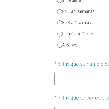
Inmediata
En 1 a 2 semanas
En 3 a 4 semanas
En más de 1 mes
A convenir
(Obligatorio).
*
6
.
Indique su número de
(Obligatorio).
*
7
.
Indique su correo ele