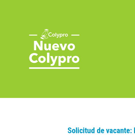
Saltar
al
contenido
Solicitud de vacant