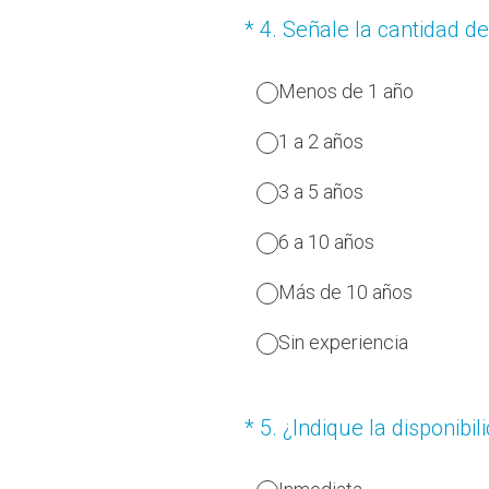
(Obligatorio).
*
4
.
Señale la cantidad d
Menos de 1 año
1 a 2 años
3 a 5 años
6 a 10 años
Más de 10 años
Sin experiencia
(Obligatorio).
*
5
.
¿Indique la disponibil