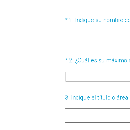
(Obligatorio).
*
1
.
Indique su nombre c
(Obligatorio).
*
2
.
¿Cuál es su máximo n
3
.
Indique el título o áre