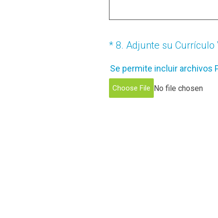
(Obligatorio).
*
8
.
Adjunte su Currículo 
Se permite incluir archivos
No file chosen
Choose File