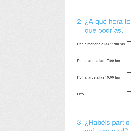
2
.
¿A qué hora te 
que podrías.
Por la mañana a las 11:00 hrs
Por la tarde a las 17:00 hrs
Por la tarde a las 19:00 hrs
Otro
3
.
¿Habéis partic
así, ¿en cual?