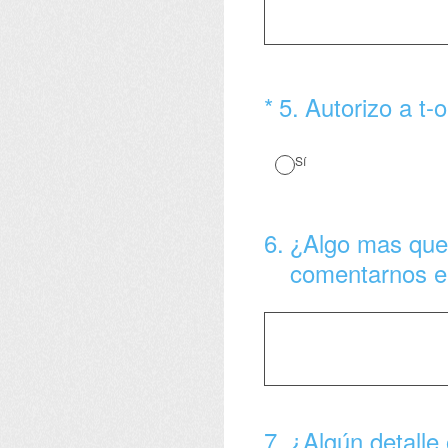
(Obligatorio).
*
5
.
Autorizo a t-
Sí
6
.
¿Algo mas que 
comentarnos en
7
.
¿Algún detalle