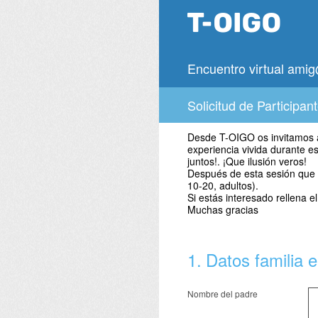
Saltar
al
contenido
Encuentro virtual am
Solicitud de Participan
Desde T-OIGO os invitamos a 
experiencia vivida durante e
juntos!. ¡Que ilusión veros!
Después de esta sesión que v
10-20, adultos).
Si estás interesado rellena el
Muchas gracias
1
.
Datos familia e
Nombre del padre