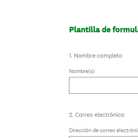
Plantilla de formul
1
.
Nombre completo
Question
Title
Nombre(s)
2
.
Correo electrónico
Question
Title
Dirección de correo electrón