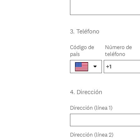
3
.
Teléfono
Question
Title
Código de
Número de
país
teléfono
4
.
Dirección
Question
Title
Dirección (línea 1)
Dirección (línea 2)