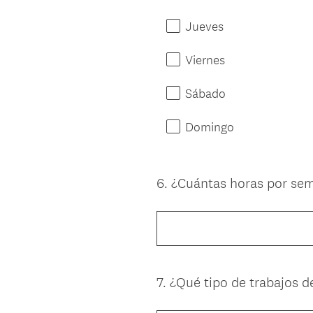
Jueves
Viernes
Sábado
Domingo
6
.
¿Cuántas horas por sema
Question
Title
7
.
¿Qué tipo de trabajos d
Question
Title