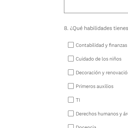
8
.
¿Qué habilidades tiene
Question
Title
Contabilidad y finanzas
Cuidado de los niños
Decoración y renovació
Primeros auxilios
TI
Derechos humanos y áre
Docencia