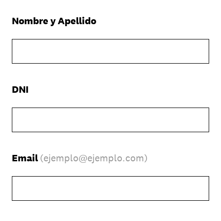
(Obligatorio).
Nombre y Apellido
(Obligatorio).
DNI
(Obligatorio).
Email
(ejemplo@ejemplo.com)