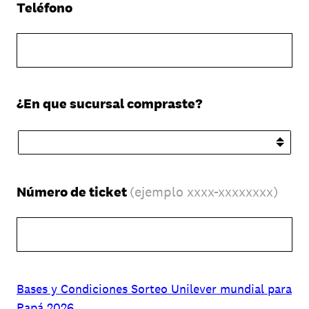
(Obligatorio).
Teléfono
(Obligatorio).
¿En que sucursal compraste?
(Obligatorio).
Número de ticket
(ejemplo xxxx-xxxxxxxx)
Bases y Condiciones Sorteo Unilever mundial para
Papá 2026