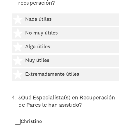
recuperación?
1 estrella
Nada útiles
2 estrellas
No muy útiles
3 estrellas
Algo útiles
4 estrellas
Muy útiles
5 estrellas
Extremadamente útiles
4
.
¿Qué Especialista(s) en Recuperación
de Pares le han asistido?
Christine