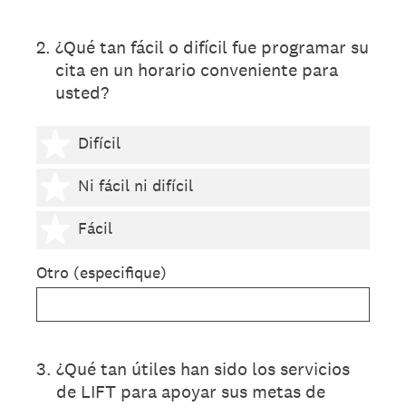
2
.
¿Qué tan fácil o difícil fue programar su
cita en un horario conveniente para
usted?
1 estrella
Difícil
2 estrellas
Ni fácil ni difícil
3 estrellas
Fácil
Otro (especifique)
3
.
¿Qué tan útiles han sido los servicios
de LIFT para apoyar sus metas de