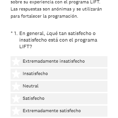
sobre su experiencia con el programa LIFT.
Las respuestas son anónimas y se utilizarán
para fortalecer la programación.
(Obligatorio).
*
1
.
En general, ¿qué tan satisfecho o
insatisfecho está con el programa
LIFT?
1 estrella
Extremadamente insatisfecho
2 estrellas
Insatisfecho
3 estrellas
Neutral
4 estrellas
Satisfecho
5 estrellas
Extremadamente satisfecho