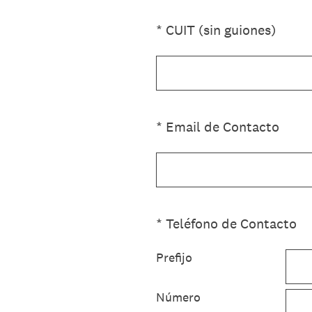
(Obligatorio).
*
CUIT (sin guiones)
(Obligatorio).
*
Email de Contacto
(Obligatorio).
*
Teléfono de Contacto
Prefijo
Número