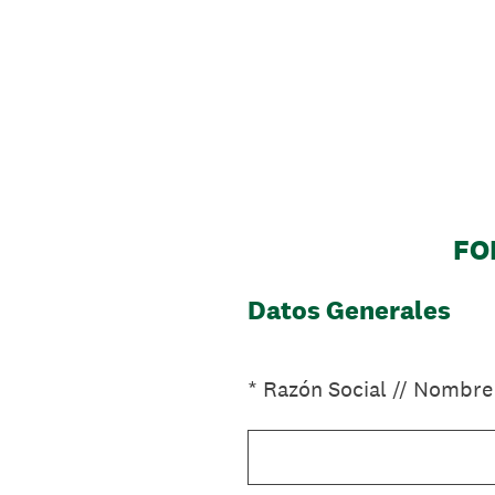
Saltar
al
contenido
VCM //
FO
Datos Generales
(Obligatorio).
*
Razón Social // Nombre 