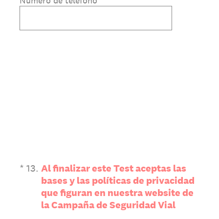
Número de teléfono
(Obligatorio).
*
13
.
Al finalizar este Test aceptas las
bases y las políticas de privacidad
que figuran en nuestra website de
la Campaña de Seguridad Vial