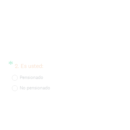
g
a
t
o
r
i
*
Question
(
2
.
Es usted:
o
Title
O
)
Pensionado
b
.
No pensionado
l
i
g
a