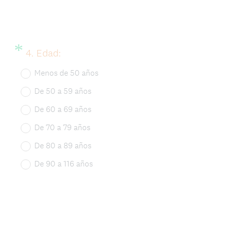
r
i
o
*
Question
(
4
.
Edad:
)
Title
O
Menos de 50 años
.
b
De 50 a 59 años
l
De 60 a 69 años
i
De 70 a 79 años
g
De 80 a 89 años
a
De 90 a 116 años
t
o
r
i