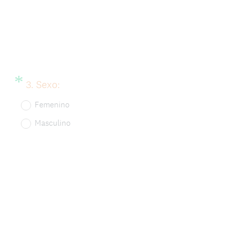
t
o
r
i
o
*
Question
(
3
.
Sexo:
)
Title
O
Femenino
.
b
Masculino
l
i
g
a
t
o