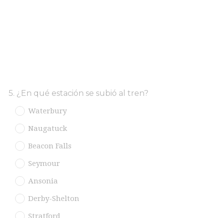
Question
5
.
¿En qué estación se subió al tren?
Title
Waterbury
Naugatuck
Beacon Falls
Seymour
Ansonia
Derby-Shelton
Stratford