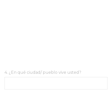
Question
4
.
¿En qué ciudad/ pueblo vive usted?
Title