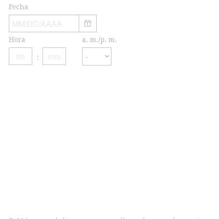
Fecha
Hora
a. m./p. m.