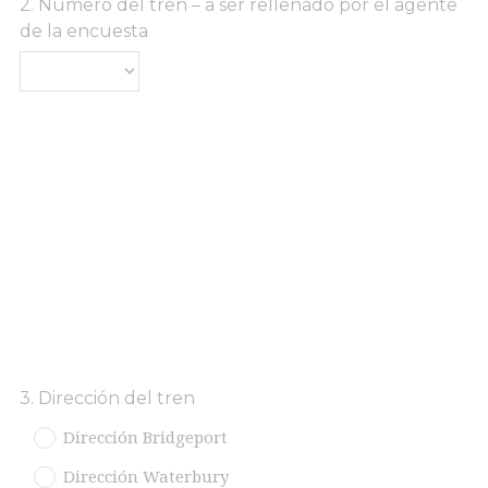
Question
2
.
Número del tren – a ser rellenado por el agente
de la encuesta
Title
Question
3
.
Dirección del tren
Title
Dirección Bridgeport
Dirección Waterbury