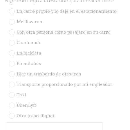
Question
6
.
¿Cómo llegó a la estación para tomar el tren?
Title
En carro propio y lo dejé en el estacionamiento
Me llevaron
Con otra persona como pasajero en su carro
Caminando
En bicicleta
En autobús
Hice un trasbordo de otro tren
Transporte proporcionado por mi empleador
Taxi
Uber/Lyft
Otra (especifique)