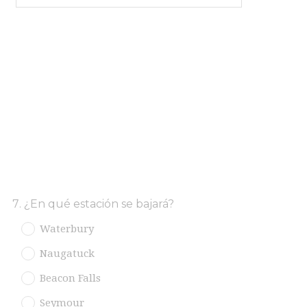
Question
7
.
¿En qué estación se bajará?
Title
Waterbury
Naugatuck
Beacon Falls
Seymour