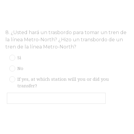
Question
8
.
¿Usted hará un trasbordo para tomar un tren de
la línea Metro-North? ¿Hizo un transbordo de un
Title
tren de la línea Metro-North?
Si
No
If yes, at which station will you or did you
transfer?