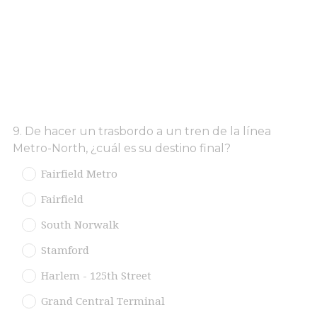
Question
9
.
De hacer un trasbordo a un tren de la línea
Metro-North, ¿cuál es su destino final?
Title
Fairfield Metro
Fairfield
South Norwalk
Stamford
Harlem - 125th Street
Grand Central Terminal