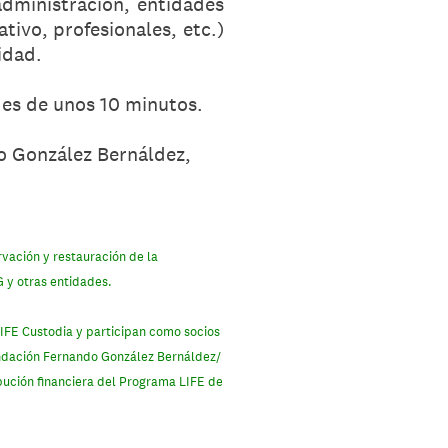
administración, entidades
ivo, profesionales, etc.)
idad.
 es de unos 10 minutos.
o González Bernáldez,
rvación y restauración de la
G y otras entidades.
LIFE Custodia y participan como socios
Fundación Fernando González Bernáldez/
bución financiera del Programa LIFE de