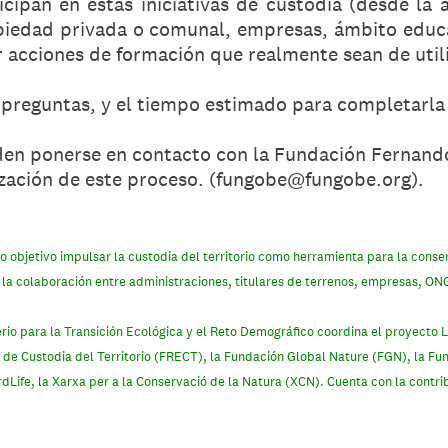
icipan en estas iniciativas de custodia (desde la 
piedad privada o comunal, empresas, ámbito educat
r acciones de formación que realmente sean de util
 preguntas, y el tiempo estimado para completarla
den ponerse en contacto con la Fundación Fernand
zación de este proceso. (fungobe@fungobe.org).
 objetivo impulsar la custodia del territorio como herramienta para la conse
y la colaboración entre administraciones, titulares de terrenos, empresas, ON
rio para la Transición Ecológica y el Reto Demográfico coordina el proyecto 
s de Custodia del Territorio (FRECT), la Fundación Global Nature (FGN), la 
fe, la Xarxa per a la Conservació de la Natura (XCN). Cuenta con la contri