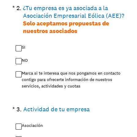
(Obligatorio).
*
2
.
¿Tu empresa es ya asociada a la
Asociación Empresarial Eólica (AEE)?
Solo aceptamos propuestas de
nuestros asociados
SI
NO
Marca si te interesa que nos pongamos en contacto
contigo para ofrecerte información de nuestros
servicios, actividades y cuotas
(Obligatorio).
*
3
.
Actividad de tu empresa
Asociación