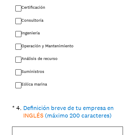
Certificación
Consultoría
Ingeniería
Operación y Mantenimiento
Análisis de recurso
Suministros
Eólica marina
(Obligatorio).
*
4
.
Definición breve de tu empresa en
INGLÉS
(máximo 200 caracteres)