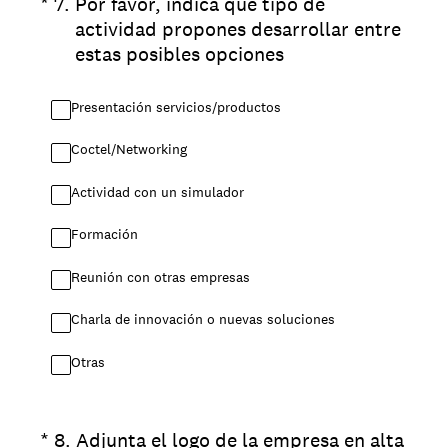
(Obligatorio).
*
7
.
Por favor, indica qué tipo de
actividad propones desarrollar entre
estas posibles opciones
Presentación servicios/productos
Coctel/Networking
Actividad con un simulador
Formación
Reunión con otras empresas
Charla de innovación o nuevas soluciones
Otras
(Obligatorio).
*
8
.
Adjunta el logo de la empresa en alta