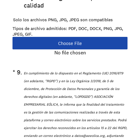
calidad
Solo los archivos PNG, JPG, JPEG son compatibles
Tipos de archivo admitidos: PDF, DOC, DOCX, PNG, JPG,
JPEG, GIF.
Choose File
No file chosen
(Obligatorio).
*
9
.
En cumplimiento de lo dispuesto en el Reglamento (UE) 2016/679
(en adelante, “RGPD”) y en la Ley Orgánica 3/2018, de 5 de
diciembre, de Protección de Datos Personales y garantía de los
derechos digitales (en adelante, “LOPDGDD”) ASOCIACIÓN
EMPRESARIAL EÓLICA, le informa que la finalidad del tratamiento
es la gestión de las comunicaciones realizadas a través de esta
plataforma y correo electrónico sobre los servicios prestados. Podrá
ejercitar los derechos reconocidos en los artículos 15 a 22 del RGPD,
enviando un correo electrónico a datos@aeeolica.org, adjuntando