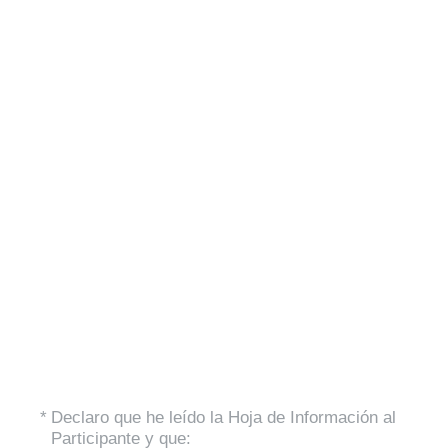
Aceptar
(Obligatorio).
*
Declaro que he leído la Hoja de Información al
Participante y que: