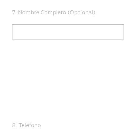
7
.
Nombre Completo (Opcional)
Question
Title
8
.
Teléfono
Question
Title