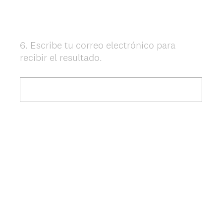
6
.
Escribe tu correo electrónico para
Question
recibir el resultado.
Title