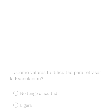
1
.
¿Cómo valoras tu dificultad para retrasar
Question
la Eyaculación?
Title
No tengo dificultad
Ligera