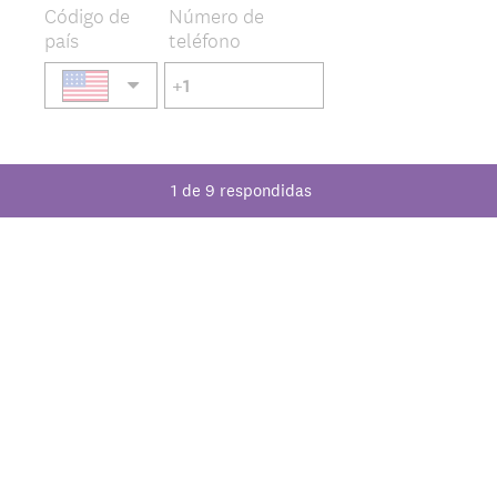
Código de
Número de
país
teléfono
1
de
9
respondidas
9
.
¿Cuál es su género?
Question
Title
Mujer