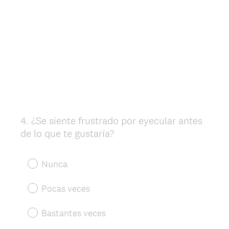
4
.
¿Se siente frustrado por eyecular antes
Question
de lo que te gustaría?
Title
Nunca
Pocas veces
Bastantes veces