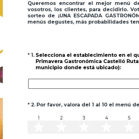
Queremos encontrar el mejor menú de
vosotros, los clientes, para decidirlo. 
sorteo de ¡UNA ESCAPADA GASTRONÓM
menús degustes, más probabilidades ten
(Obligatorio).
*
1
.
Selecciona el establecimiento en el 
Primavera Gastronómica Castelló Ruta d
municipio donde está ubicado):
(Obligatorio).
*
2
.
Por favor, valora del 1 al 10 el menú 
1
2
3
4
5
1 estrella
2 estrellas
3 estrellas
4 estr
5