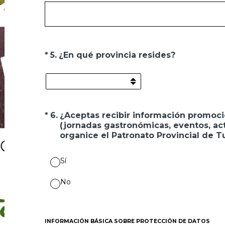
(Obligatorio).
*
5
.
¿En qué provincia resides?
(Obligatorio).
*
6
.
¿Aceptas recibir información promoci
(jornadas gastronómicas, eventos, act
organice el Patronato Provincial de T
Sí
No
INFORMACIÓN BÁSICA SOBRE PROTECCIÓN DE DATOS