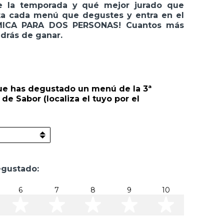
 la temporada y qué mejor jurado que
Vota cada menú que degustes y entra en el
ICA PARA DOS PERSONAS! Cuantos más
drás de ganar.
que has degustado un menú de la 3ª
e Sabor (localiza el tuyo por el
degustado:
6
7
8
9
10
ellas
 estrellas
6 estrellas
7 estrellas
8 estrellas
9 estrellas
10 estr