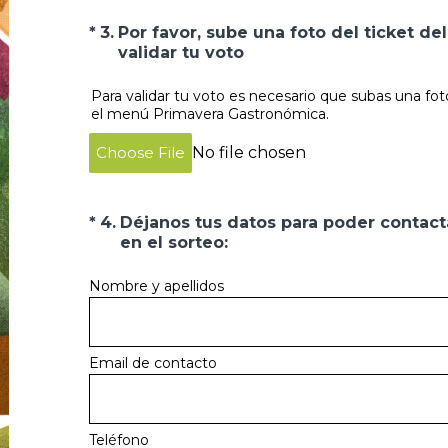
(Obligatorio).
*
3
.
Por favor, sube una foto del ticket d
validar tu voto
Para validar tu voto es necesario que subas una fot
el menú Primavera Gastronómica.
Choose File
No file chosen
(Obligatorio).
*
4
.
Déjanos tus datos para poder contact
en el sorteo:
Nombre y apellidos
Email de contacto
Teléfono