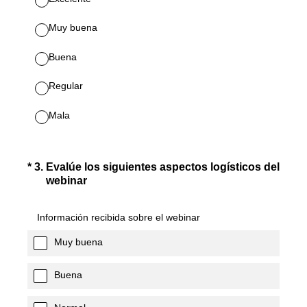
Muy buena
Buena
Regular
Mala
(Obligatorio).
*
3
.
Evalúe los siguientes aspectos logísticos del
webinar
Información recibida sobre el webinar
Muy buena
Buena