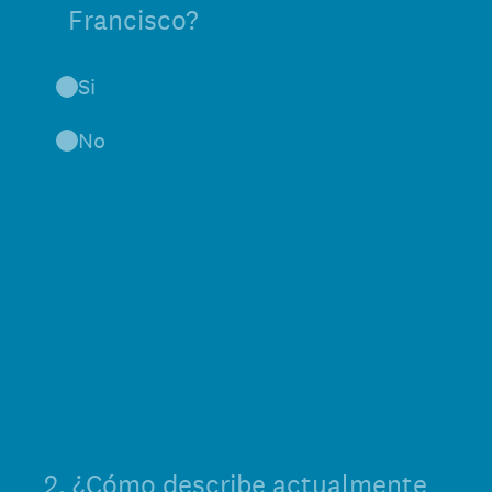
Francisco?
Si
No
2
.
¿Cómo describe actualmente