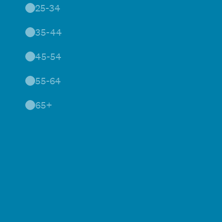
25-34
35-44
45-54
55-64
65+