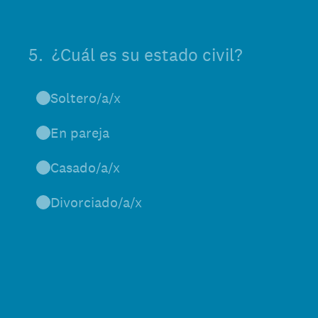
5
.
¿Cuál es su estado civil?
Soltero/a/x
En pareja
Casado/a/x
Divorciado/a/x