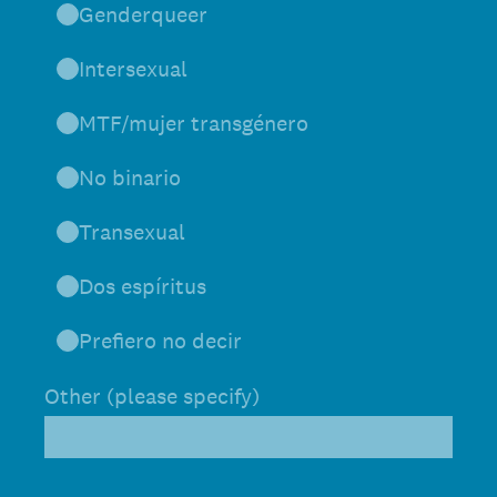
Genderqueer
Intersexual
MTF/mujer transgénero
No binario
Transexual
Dos espíritus
Prefiero no decir
Other (please specify)