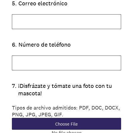
5
.
Correo electrónico
6
.
Número de teléfono
7
.
¡Disfrázate y tómate una foto con tu
mascota!
Tipos de archivo admitidos: PDF, DOC, DOCX,
PNG, JPG, JPEG, GIF.
Choose File
No file chosen