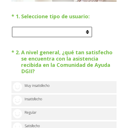
(Obligatorio).
*
1
.
Seleccione tipo de usuario:
(Obligatorio).
*
2
.
A nivel general, ¿qué tan satisfecho
se encuentra con la asistencia
recibida en la Comunidad de Ayuda
DGII?
1 emoticono
Muy insatisfecho
2 emoticonos
Insatisfecho
3 emoticonos
Regular
4 emoticonos
Satisfecho