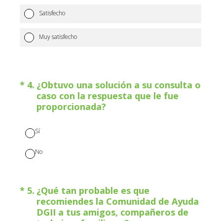
Satisfecho
Muy satisfecho
(Obligatorio).
*
4
.
¿Obtuvo una solución a su consulta o
caso con la respuesta que le fue
proporcionada?
Sí
No
(Obligatorio).
En una escala del 0 al 10,
*
5
.
¿Qué tan probable es que
recomiendes la Comunidad de Ayuda
DGII a tus amigos, compañeros de