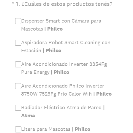
(Obligatorio).
*
1
.
¿Cuáles de estos productos tenés?
Dispenser Smart con Cámara para
Mascotas
| Philco
Aspiradora Robot Smart Cleaning con
Estación
| Philco
Aire Acondicionado Inverter 3354Fg
Pure Energy
| Philco
Aire Acondicionado Philco Inverter
8750W 7525Fg Frío Calor Wifi
| Philco
Radiador Eléctrico Atma de Pared
|
Atma
Litera para Mascotas
| Philco