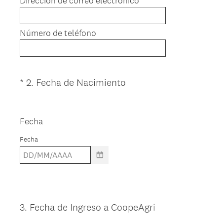
Dirección de correo electrónico
o
r
i
Número de teléfono
o
)
.
(
*
2
.
Fecha de Nacimiento
Question
O
Title
b
l
Fecha
i
Fecha
g
a
t
o
r
i
3
.
Fecha de Ingreso a CoopeAgri
Question
o