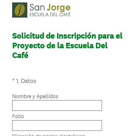
Solicitud de Inscripción para el
Proyecto de la Escuela Del
Café
(
*
1
.
Datos
Question
O
Title
b
Nombre y Apellidos
l
i
Folio
g
a
t