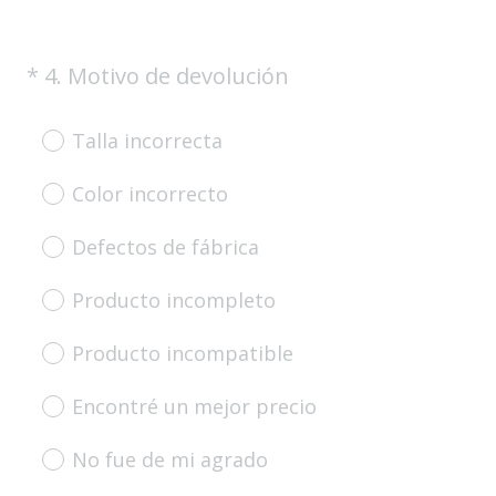
(
*
4
.
Motivo de devolución
Question
O
Title
b
Talla incorrecta
l
i
Color incorrecto
g
a
Defectos de fábrica
t
o
Producto incompleto
r
i
Producto incompatible
o
)
Encontré un mejor precio
.
No fue de mi agrado