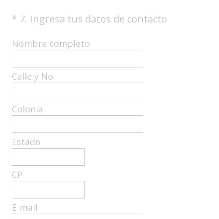
(
*
7
.
Ingresa tus datos de contacto
Question
O
Title
b
Nombre completo
l
i
Calle y No.
g
a
t
Colonia
o
r
i
Estado
o
)
CP
.
E-mail