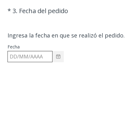
(
*
3
.
Fecha del pedido
Question
O
Title
b
l
Ingresa la fecha en que se realizó el pedido.
i
Fecha
g
a
t
o
r
i
o
)
.