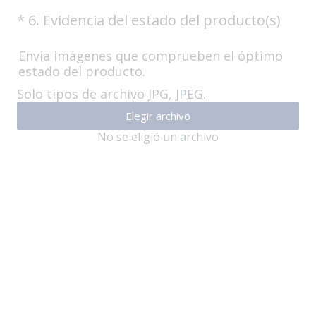
(
*
6
.
Evidencia del estado del producto(s)
Question
O
Title
b
Envía imágenes que comprueben el óptimo
estado del producto.
l
i
Solo tipos de archivo JPG, JPEG.
g
Elegir archivo
a
No se eligió un archivo
t
o
r
i
o
)
.