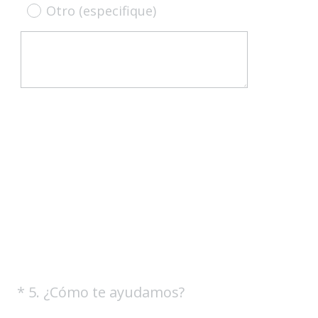
Otro (especifique)
(
*
5
.
¿Cómo te ayudamos?
Question
O
Title