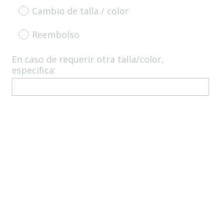
b
Cambio de talla / color
l
i
Reembolso
g
a
En caso de requerir otra talla/color,
t
especifica:
o
r
i
o
)
.