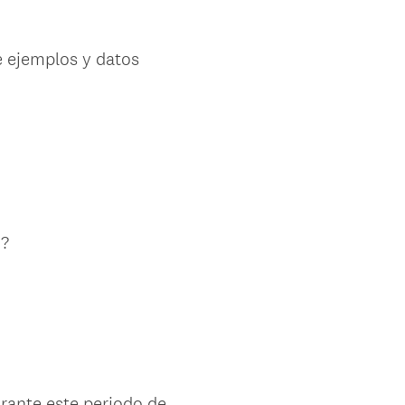
e ejemplos y datos
n?
rante este periodo de