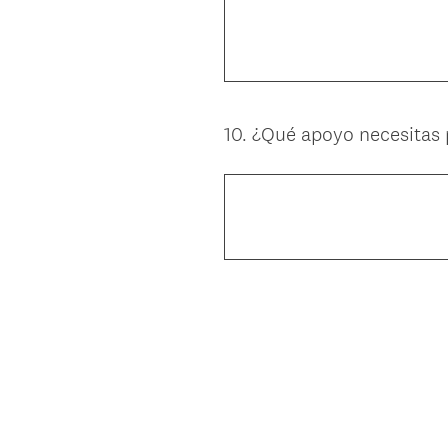
10
.
¿Qué apoyo necesitas p
Question
Title