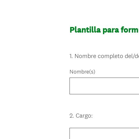
Plantilla para for
1
.
Nombre completo del/de
Question
Title
Nombre(s)
2
.
Cargo:
Question
Title