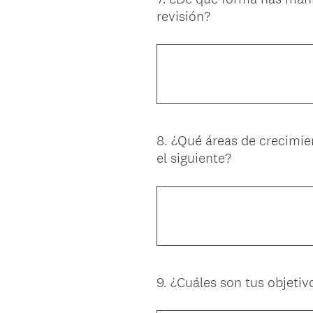
revisión?
Title
8
.
¿Qué áreas de crecimien
Question
el siguiente?
Title
9
.
¿Cuáles son tus objetivo
Question
Title