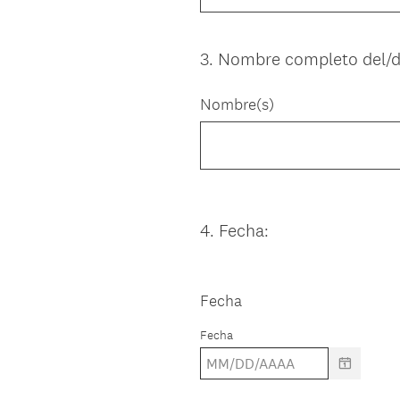
3
.
Nombre completo del/de
Question
Title
Nombre(s)
4
.
Fecha:
Question
Title
Fecha
Fecha