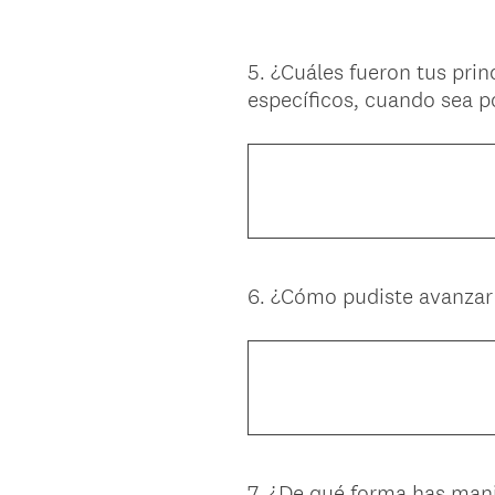
5
.
¿Cuáles fueron tus prin
Question
específicos, cuando sea p
Title
6
.
¿Cómo pudiste avanzar p
Question
Title
7
.
¿De qué forma has mani
Question