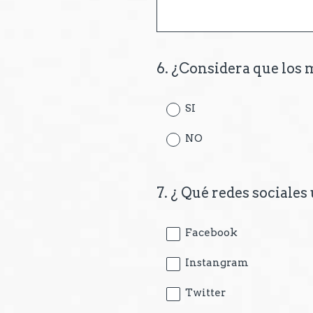
6
.
¿Considera que los 
Question
Title
SI
NO
7
.
¿ Qué redes sociales
Question
Title
Facebook
Instangram
Twitter