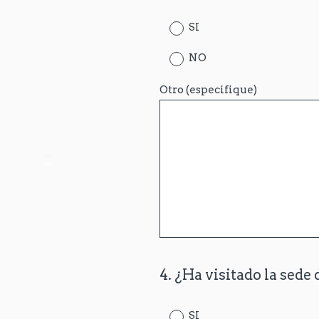
Title
SI
NO
Otro (especifique)
4
.
¿Ha visitado la sede
Question
Title
SI