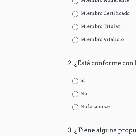
Miembro Adherente
Miembro Certificado
Miembro Titular
Miembro Vitalicio
2
.
¿Está conforme con 
Question
Title
Si
No
No la conoce
3
.
¿Tiene alguna propu
Question