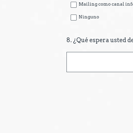
Mailing como canal in
Ninguno
8
.
¿Qué espera usted d
Question
Title