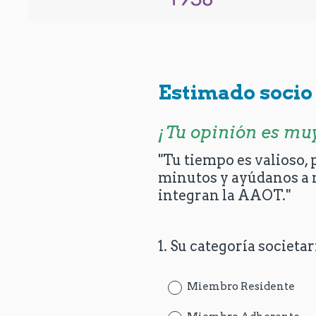
Estimado soci
¡Tu opinión es mu
"Tu tiempo es valioso,
minutos y ayúdanos a m
integran la AAOT."
1
.
Su categoría societar
Question
Title
Miembro Residente