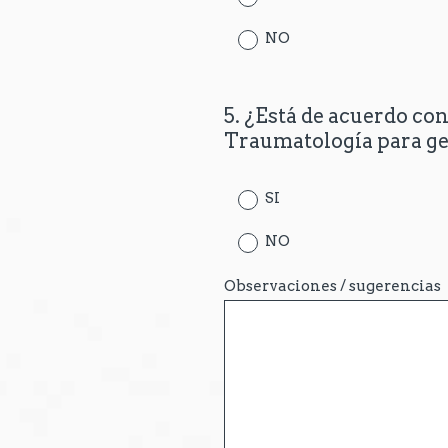
NO
5
.
¿Está de acuerdo co
Question
Traumatología para gen
Title
SI
NO
Observaciones / sugerencias