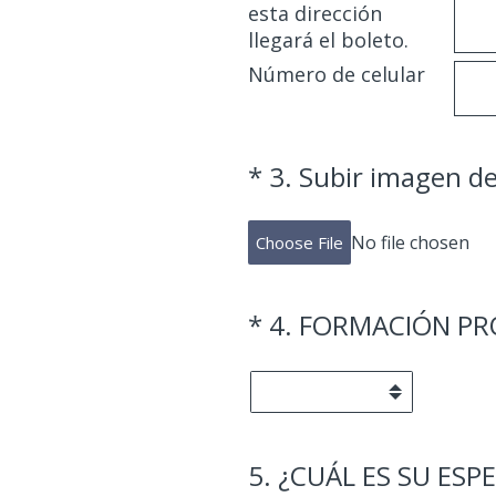
esta dirección
llegará el boleto.
Número de celular
(Obligatorio).
*
3
.
Subir imagen de
No file chosen
Choose File
(Obligatorio).
*
4
.
FORMACIÓN PR
5
.
¿CUÁL ES SU ESP