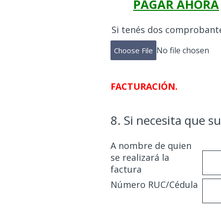
PAGAR AHORA
Si tenés dos comprobante
No file chosen
Choose File
FACTURACIÓN.
8
.
Si necesita que s
A nombre de quien
se realizará la
factura
Número RUC/Cédula