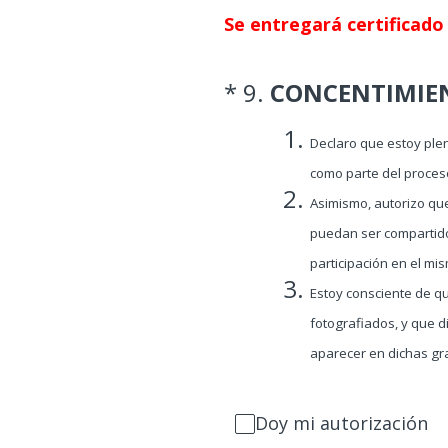
Se entregará certificado 
(Obligatorio).
*
9
.
CONCENTIMIE
Declaro que estoy ple
como parte del proceso
Asimismo, autorizo qu
puedan ser compartido
participación en el mi
Estoy consciente de q
fotografiados, y que 
aparecer en dichas gra
Doy mi autorización