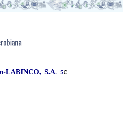
crobiana
s
e
n
-
LABINCO, S.A
.