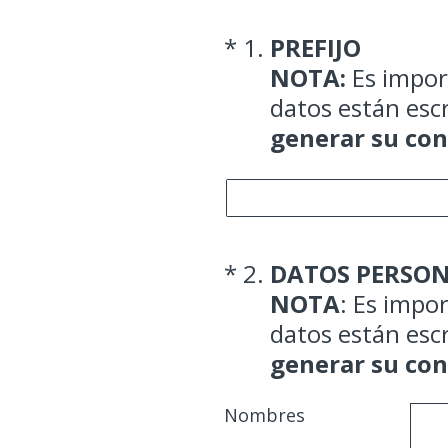
(Obligatorio).
*
1
.
PREFIJO
NOTA:
Es import
datos están esc
generar su con
(Obligatorio).
*
2
.
DATOS PERSON
NOTA
: Es impo
datos están esc
generar su con
Nombres