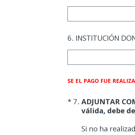
6
.
INSTITUCIÓN DO
SE EL PAGO FUE REALIZ
(Obligatorio).
*
7
.
ADJUNTAR COMP
válida, debe d
Si no ha realiz