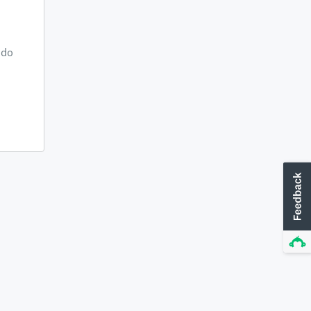
odo
u