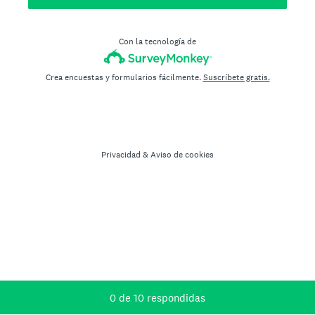
Con la tecnología de
Crea encuestas y formularios fácilmente.
Suscríbete gratis.
Privacidad
&
Aviso de cookies
Progreso actual:
0 de 10 respondidas