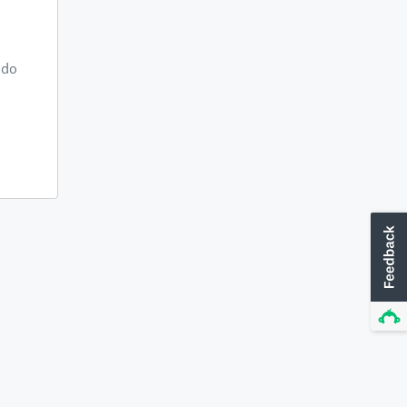
odo
u