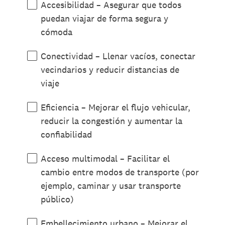
Accesibilidad – Asegurar que todos
a
puedan viajar de forma segura y
t
cómoda
o
r
Conectividad – Llenar vacíos, conectar
i
vecindarios y reducir distancias de
o
viaje
)
.
Eficiencia – Mejorar el flujo vehicular,
reducir la congestión y aumentar la
confiabilidad
Acceso multimodal – Facilitar el
cambio entre modos de transporte (por
ejemplo, caminar y usar transporte
público)
Embellecimiento urbano – Mejorar el