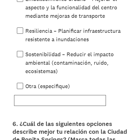
aspecto y la funcionalidad del centro
mediante mejoras de transporte
Resiliencia – Planificar infraestructura
resistente a inundaciones
Sostenibilidad – Reducir el impacto
ambiental (contaminación, ruido,
ecosistemas)
Otra (especifique)
6
.
¿Cuál de las siguientes opciones
Question
describe mejor tu relación con la Ciudad
Title
de Bonita Springs? (Marca todas las