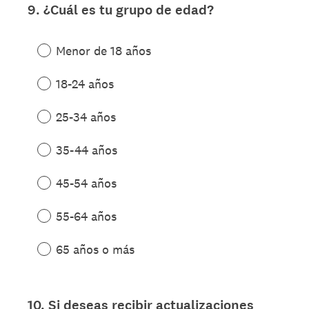
9
.
¿Cuál es tu grupo de edad?
Question
Title
Menor de 18 años
18-24 años
25-34 años
35-44 años
45-54 años
55-64 años
65 años o más
10
.
Si deseas recibir actualizaciones
Question