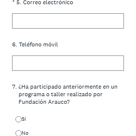
(Obligatorio).
*
5
.
Correo electrónico
6
.
Teléfono móvil
7
.
¿Ha participado anteriormente en un
programa o taller realizado por
Fundación Arauco?
Sí
No