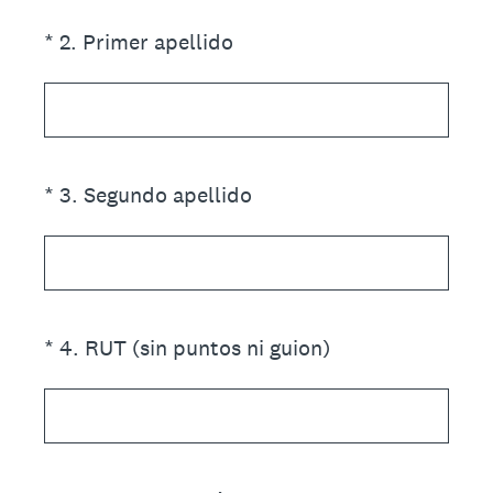
(Obligatorio).
*
2
.
Primer apellido
(Obligatorio).
*
3
.
Segundo apellido
(Obligatorio).
*
4
.
RUT (sin puntos ni guion)