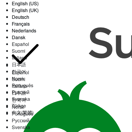
English (US)
English (US)
English (UK)
English (UK)
Deutsch
Deutsch
Français
Français
Nederlands
Nederlands
Dansk
Dansk
Español
Suomi
Italiano
日本語
한국어
Español
Norsk
Suomi
Português
Italiano
Русский
日本語
Svenska
한국어
Türkçe
Norsk
中文(繁體)
Português
Русский
Svenska