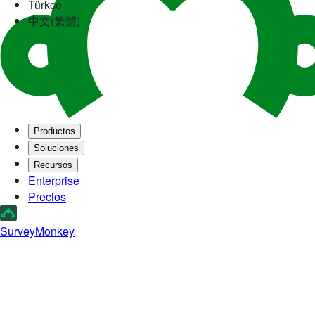
Türkçe
中文(繁體)
Productos
Soluciones
Recursos
Enterprise
Precios
SurveyMonkey